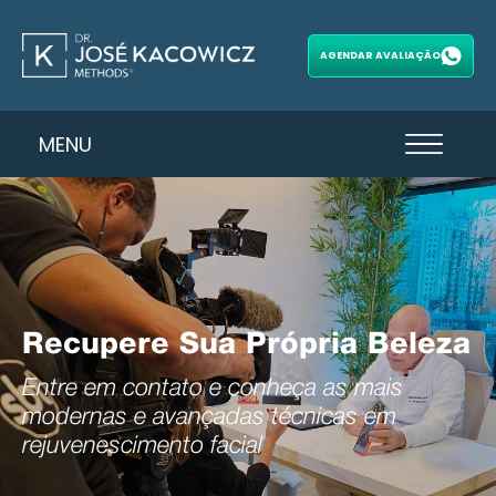
AGENDAR AVALIAÇÃO
MENU
Recupere Sua Própria Beleza
Entre em contato e conheça as mais
modernas e avançadas técnicas em
rejuvenescimento facial